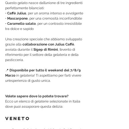
Questo gelato nasce dall’unione di tre ingredienti 
perfettamente bilanciati:
• 
Caffè Julius
, per un aroma intenso e avvolgente
• 
Mascarpone
, per una cremosità inconfondibile
• 
Caramello salato
, per un contrasto irresistibile 
tra dolce e sapido
Una creazione speciale che abbiamo sviluppato 
grazie alla 
collaborazione con Julius Caffè
, 
avviata durante il 
Sigep di Rimini
, l’evento di 
riferimento per il settore della gelateria e della 
pasticceria.
📍 
Disponibile per tutto il weekend del 7/8/9 
Marzo
 in gelateria! Ti aspettiamo per farti vivere 
un’esperienza di gusto unica.
Volete sapere dove lo potete trovare? 
Ecco un elenco di gelaterie selezionate in Italia 
dove puoi assaporare questa delizia:
Veneto