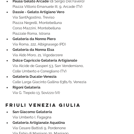
Pausa Gelato Arcade
 (di Sergio Del Favero)
Piazza Vittorio Emanuele III, 9, Arcade (TV)
Dassie - Gelato Artigiano Vero
Via Sant’Agostino, Treviso
Piazza Negrelli, Montebelluna
Corso Mazzini, Montebelluna
Piazzale Roma, Istrana
Gelateria da Nonno Piero
Via Roma, 222, Albignasego (PD)
Gelateria da Nonna Elsa
Via Aldo Moro, 21, Vigodarzere
Dolce Capriccio Gelateria Artigianale
Via Alcide de Gasperi 53, San Vendemiano, 
Colle Umberto e Conegliano (TV)
Gelateria Ducale-Venezia
Calle Larga Giacinto Gallina 6381/b, Venezia
Rigoni Gelateria
Via G. Tiepolo 13, Sovizzo (VI)
Friuli Venezia Giulia
San Giacomo Gelateria
Via Umberto I, Fagagna
Gelateria Artigianale Aquolina
Via Cesare Battisti 9, Pordenone
Via Fabio di Maniago 29, Maniago